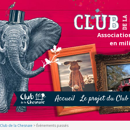
Association
en mil
Accueil
Le projet du Club
Club de la Chesnaie
>
Évènements passés