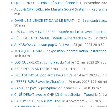
QUE TENGO – Cumbia afro-caribéenne
le 10 novembre 202
ALEE & GARI GRÈU (de Massilia Sound System) – Rap & ch
min
DANS LE SILENCE ET DANS LE BRUIT – Ciné rencontre aux
30 min
LES LULLIES + LOS PEPES – Soirée rock’n’roll avec Roxette
FÊTE DE LA CHESNAIE : stands & spectacles
le 25 juin 2023
ALKABAYA : chanson pop & festive
le 23 juin 2023 20 h 30 
MUSIQUE ET MAGIE : exposition, déambulation, installatio
18 h 00 min
LOS GUERREROS : cumbia rock’n’roll
le 12 mai 2023 20 h 30
FÊTE DES PLANTES
le 7 mai 2023 14 h 00 min
BLEU SHINOBI : pop aux saveurs 60’s
le 14 avril 2023 20 h 
L’EFFET BŒUF avec le Chato’do
le 29 mars 2023 19 h 00 m
RANK-O : joyeux post-punk
le 17 mars 2023 20 h 30 min
CINÉ-DÉBAT avec le CNP (Cinémas Studio – Tours)
le 2 fév
PADDY O’TURNER (Daft Trad)
le 4 novembre 2022 20 h 30