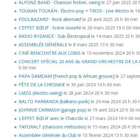
ALFONZ BAND · Chanson festive, swing
le 27 juin 2025 20 
TOUKAN TOUKÄN · Électro-pop + TROIS · Live électro
le 16
FOOLBAZARD · Rock alternatif
le 25 avril 2025 20 h 30 min
L’EFFET BŒUF · Scène ouverte
le 26 mars 2025 19 h 00 min
RADIO BYZANCE · Dub Électropical
le 14 mars 2025 20 h 3
ASSEMBLÉE GÉNÉRALE
le 8 mars 2025 13 h 30 min
CINÉ-RENCONTRE AUX LOBIS
le 15 novembre 2024 20 h 3
CONCERT SPÉCIAL 20 ANS du GRAND ORCHESTRE DE LA
h 00 min
PAPA DAMDAM [French pop & African groove]
le 27 septe
FÊTE DE LA CHESNAIE
le 30 juin 2024 14 h 00 min
LMZG (électro-swing)
le 28 juin 2024 20 h 30 min
BALTO PARRANDA (balkano-punk)
le 24 mai 2024 20 h 30 
JOHNNIE CARWASH (garage pop)
le 19 avril 2024 20 h 30 m
L’EFFET BŒUF avec le Chato’do
le 27 mars 2024 19 h 00 m
TAFORALT (chansons métissées)
le 15 mars 2024 20 h 30 
Assemblée Générale du Club
le 10 février 2024 13 h 30 min