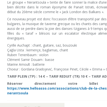
Le groupe « Nerantsoula » tente de faire sonner la malice d’un
bien décrite dans le roman éponyme de Panaït Istrati, écriva
début du 20ème siècle comme le « Jack London des Balkans ».
Ce nouveau projet est donc l’occasion d’être transporté par d
bulgares, la musique de taverne grecque ou les chants des camp
aussi de se perdre dans la joie des danses tziganes à 9 temps 
filles du « taraf » blésois sur un escalator électrique ali
énergiques.
Cyrille Auchapt : chant, guitare, saz, bouzouki
Çağla Usta : kemençe, baglamas, chant
Ruben Tenenbaum : violon
Clément Samir Douam : basse
Marine Arnoult : batterie
Choeur : Gordana Gradojević, Françoise Pinet, Cécile « Emma »
TARIF PLEIN (TP) : 14 € – TARIF REDUIT (TR) 10 € – TARIF A
Réserver directement votre bille
https://www.helloasso.com/associations/club-de-la-che
nerantsoula