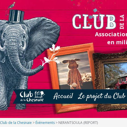
Association
en mil
Accueil
Le projet du Club
Club de la Chesnaie
>
Événements
>
NERANTSOULA (REPORT)