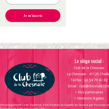
Le siège social :
Club de la Chesnaie
La Chesnaie - 41120 Chaill
Tel/fax : 02 54 79 42 82
Email :
club@chesnaie.co
>
Nos partenaires
>
Mentions légales
Développement Code Optimisé, Pole Position et Qualité de Service par Processx w
Événements Culturels Loir-Et-Cher