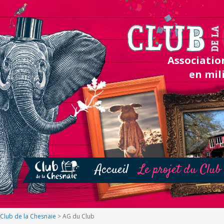
Association
en mil
Accueil
Le projet du Club
Club de la Chesnaie
>
AG du Club