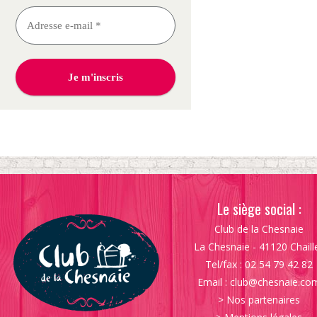
Le siège social :
Club de la Chesnaie
La Chesnaie - 41120 Chaill
Tel/fax : 02 54 79 42 82
Email :
club@chesnaie.co
>
Nos partenaires