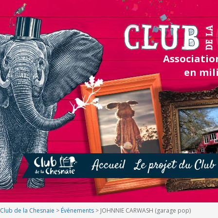
Association
en mil
Accueil
Le projet du Club
Club de la Chesnaie
>
Événements
>
JOHNNIE CARWASH (garage pop)