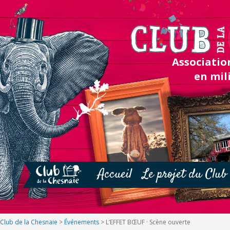
Association
en mil
Accueil
Le projet du Club
Club de la Chesnaie
>
Événements
>
L’EFFET BŒUF · Scène ouverte