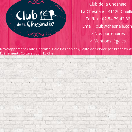
Club de la Chesnaie
La Chesnaie - 41120 Chaill
Tel/fax : 02 54 79 42 82
Email :
club@chesnaie.co
>
Nos partenaires
>
Mentions légales
Développement Code Optimisé, Pole Position et Qualité de Service par Processx w
Événements Culturels Loir-Et-Cher