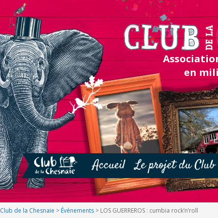
Association
en mil
Accueil
Le projet du Club
Club de la Chesnaie
>
Événements
>
LOS GUERREROS : cumbia rock’n’roll