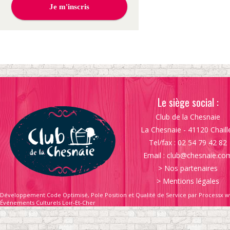
Le siège social :
Club de la Chesnaie
La Chesnaie - 41120 Chaill
Tel/fax : 02 54 79 42 82
Email :
club@chesnaie.co
>
Nos partenaires
>
Mentions légales
Développement Code Optimisé, Pole Position et Qualité de Service par Processx w
Événements Culturels Loir-Et-Cher