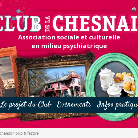
Association sociale et culturelle
en milieu psychiatrique
Le projet du Club
Evénements
Infos pratiqu
chanson pop & festive