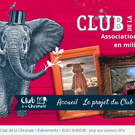
Association
en mil
Accueil
Le projet du Club
Club de la Chesnaie
>
Événements
>
BLEU SHINOBI : pop aux saveurs 60’s