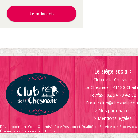
Le siège social :
Club de la Chesnaie
La Chesnaie - 41120 Chaill
Tel/fax : 02 54 79 42 82
Email :
club@chesnaie.co
>
Nos partenaires
>
Mentions légales
Développement Code Optimisé, Pole Position et Qualité de Service par Processx w
Événements Culturels Loir-Et-Cher