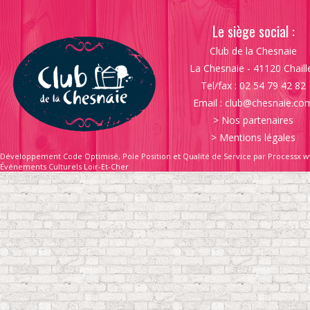
Le siège social :
Club de la Chesnaie
La Chesnaie - 41120 Chaill
Tel/fax : 02 54 79 42 82
Email :
club@chesnaie.co
>
Nos partenaires
>
Mentions légales
Développement Code Optimisé, Pole Position et Qualité de Service par Processx w
Événements Culturels Loir-Et-Cher