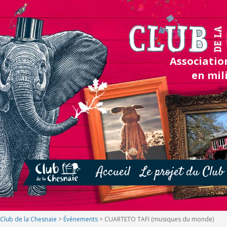
Association
en mil
Accueil
Le projet du Club
Club de la Chesnaie
>
Événements
>
CUARTETO TAFI (musiques du monde)