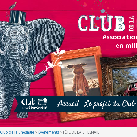
Association
en mil
Accueil
Le projet du Club
Club de la Chesnaie
>
Événements
>
FÊTE DE LA CHESNAIE