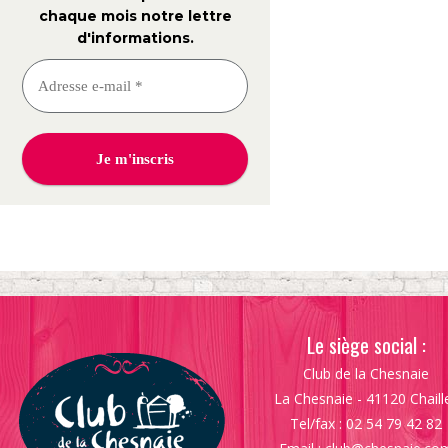
chaque mois notre lettre
d'informations
.
Le siège social :
Club de la Chesnaie
La Chesnaie - 41120 Chaill
Tel/fax : 02 54 79 42 82