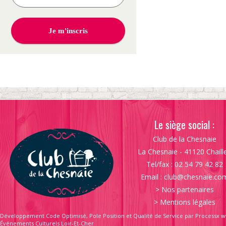
Le siège social :
Club de la Chesnaie
La Chesnaie - 41120 Chaill
Tel/fax : 02 54 79 42 82
Email :
club@chesnaie.co
>
Nos partenaires
>
Mentions légales
Développement Code Optimisé, Pole Position et Qualité de Service par Processx w
Événements Culturels Loir-Et-Cher