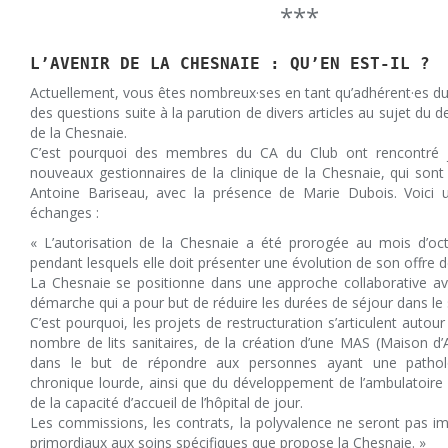
***
L’AVENIR DE LA CHESNAIE : QU’EN EST-IL ?
Actuellement, vous êtes nombreux·ses en tant qu’adhérent·es d
des questions suite à la parution de divers articles au sujet du de
de la Chesnaie.
C’est pourquoi des membres du CA du Club ont rencontré j
nouveaux gestionnaires de la clinique de la Chesnaie, qui son
Antoine Bariseau, avec la présence de Marie Dubois. Voici
échanges :
« L’autorisation de la Chesnaie a été prorogée au mois d’o
pendant lesquels elle doit présenter une évolution de son offre d
La Chesnaie se positionne dans une approche collaborative av
démarche qui a pour but de réduire les durées de séjour dans le s
C’est pourquoi, les projets de restructuration s’articulent autou
nombre de lits sanitaires, de la création d’une MAS (Maison d’A
dans le but de répondre aux personnes ayant une patholo
chronique lourde, ainsi que du développement de l’ambulatoire
de la capacité d’accueil de l’hôpital de jour.
Les commissions, les contrats, la polyvalence ne seront pas im
primordiaux aux soins spécifiques que propose la Chesnaie. »