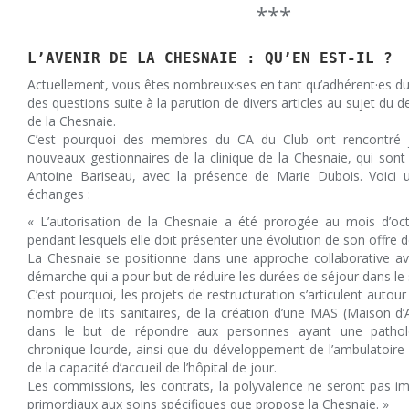
***
L’AVENIR DE LA CHESNAIE : QU’EN EST-IL ?
Actuellement, vous êtes nombreux·ses en tant qu’adhérent·es d
des questions suite à la parution de divers articles au sujet du de
de la Chesnaie.
C’est pourquoi des membres du CA du Club ont rencontré j
nouveaux gestionnaires de la clinique de la Chesnaie, qui son
Antoine Bariseau, avec la présence de Marie Dubois. Voici
échanges :
« L’autorisation de la Chesnaie a été prorogée au mois d’o
pendant lesquels elle doit présenter une évolution de son offre d
La Chesnaie se positionne dans une approche collaborative av
démarche qui a pour but de réduire les durées de séjour dans le s
C’est pourquoi, les projets de restructuration s’articulent autou
nombre de lits sanitaires, de la création d’une MAS (Maison d’A
dans le but de répondre aux personnes ayant une patholo
chronique lourde, ainsi que du développement de l’ambulatoire
de la capacité d’accueil de l’hôpital de jour.
Les commissions, les contrats, la polyvalence ne seront pas im
primordiaux aux soins spécifiques que propose la Chesnaie. »