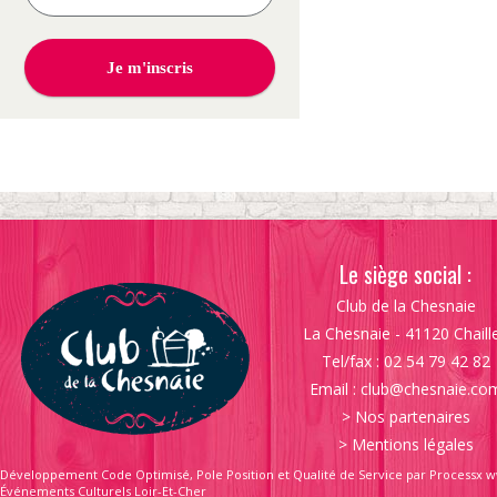
Le siège social :
Club de la Chesnaie
La Chesnaie - 41120 Chaill
Tel/fax : 02 54 79 42 82
Email :
club@chesnaie.co
>
Nos partenaires
>
Mentions légales
Développement Code Optimisé, Pole Position et Qualité de Service par Processx w
Événements Culturels Loir-Et-Cher