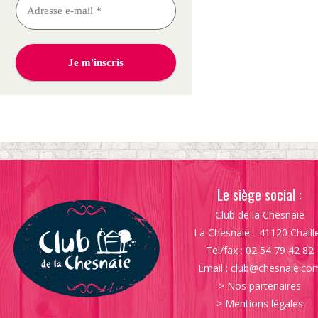
Le siège social :
Club de la Chesnaie
La Chesnaie - 41120 Chaill
Tel/fax : 02 54 79 42 82
Email :
club@chesnaie.co
>
Nos partenaires
>
Mentions légales