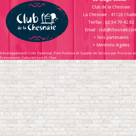
Club de la Chesnaie
La Chesnaie - 41120 Chaill
Tel/fax : 02 54 79 42 82
Email :
club@chesnaie.co
>
Nos partenaires
>
Mentions légales
Développement Code Optimisé, Pole Position et Qualité de Service par Processx w
Événements Culturels Loir-Et-Cher