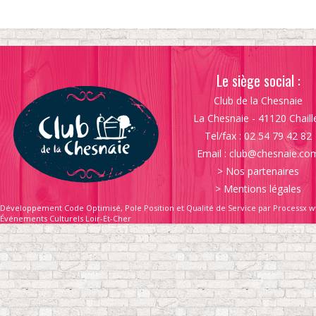
Le siège social :
Club de la Chesnaie
La Chesnaie - 41120 Chaill
Tel/fax : 02 54 79 42 82
Email :
club@chesnaie.co
>
Nos partenaires
>
Mentions légales
Développement Code Optimisé, Pole Position et Qualité de Service par Processx w
Événements Culturels Loir-Et-Cher