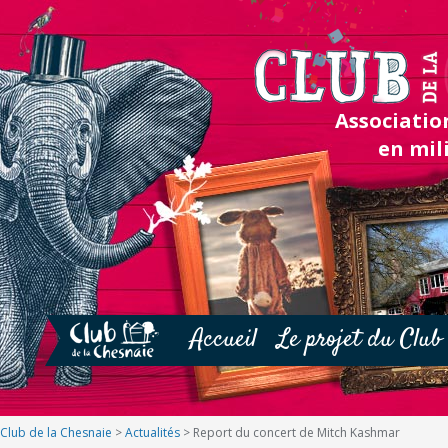
Association
en mil
Accueil
Le projet du Club
Club de la Chesnaie
>
Actualités
>
Report du concert de Mitch Kashmar