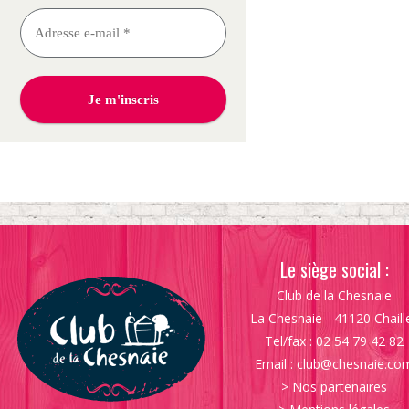
Le siège social :
Club de la Chesnaie
La Chesnaie - 41120 Chaill
Tel/fax : 02 54 79 42 82
Email :
club@chesnaie.co
>
Nos partenaires