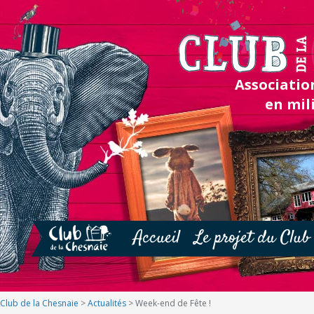
Association
en mil
Accueil
Le projet du Club
Club de la Chesnaie
>
Actualités
>
Week-end de Fête !