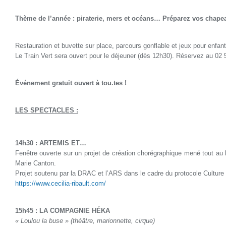
***
Thème de l’année : piraterie, mers et océans… Préparez vos chapea
***
Restauration et buvette sur place, parcours gonflable et jeux pour enfant
Le Train Vert sera ouvert pour le déjeuner (dès 12h30). Réservez au 02 
***
Événement gratuit ouvert à tou.tes !
***
LES SPECTACLES :
***
14h30 : ARTEMIS ET…
Fenêtre ouverte sur un projet de création chorégraphique mené tout au l
Marie Canton.
Projet soutenu par la DRAC et l’ARS dans le cadre du protocole Culture
https://www.cecilia-ribault.
com/
***
15h45 : LA COMPAGNIE HÉKA
« Loulou la buse » (théâtre, marionnette, cirque)