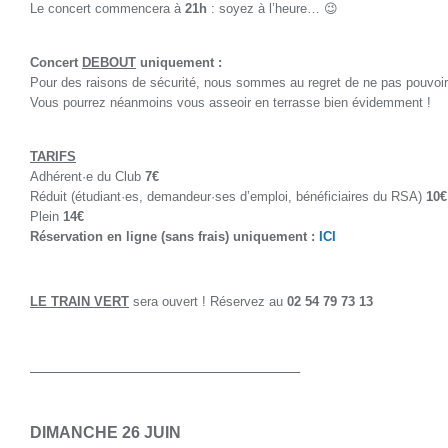
Le concert commencera à
21h
: soyez à l’heure… 😉
***
Concert
DEBOUT
uniquement :
Pour des raisons de sécurité, nous sommes au regret de ne pas pouvoir 
Vous pourrez néanmoins vous asseoir en terrasse bien évidemment !
***
TARIFS
Adhérent·e du Club
7€
Réduit (étudiant·es, demandeur·ses d’emploi, bénéficiaires du RSA)
10€
Plein
14€
Réservation en ligne (sans frais) uniquement :
ICI
***
LE TRAIN VERT
sera ouvert ! Réservez au
02 54 79 73 13
***
_____________________________________________
***
DIMANCHE 26 JUIN