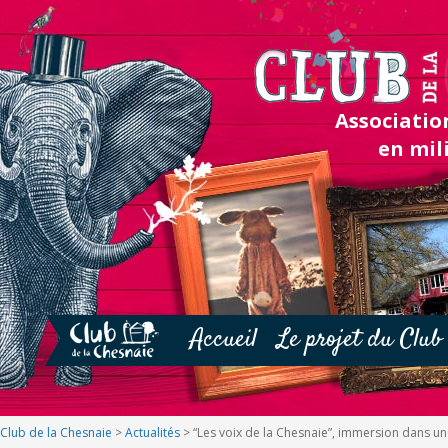
Association
en mil
Accueil
Le projet du Club
Club de la Chesnaie
>
Actualités
>
“Les voix de la Chesnaie”, immersion dans un