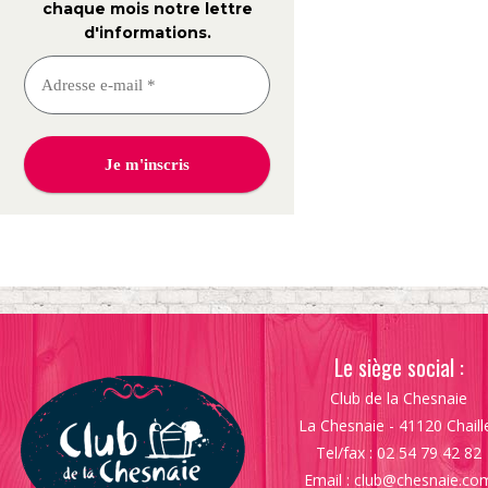
chaque mois notre lettre
d'informations
.
Le siège social :
Club de la Chesnaie
La Chesnaie - 41120 Chaill
Tel/fax : 02 54 79 42 82
Email :
club@chesnaie.co