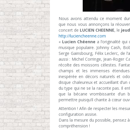
Nous avons attendu ce moment duran
que nous vous annonçons la réouvertur
concert de
LUCIEN CHEENNE
, le
jeud
http://luciencheenne.com
«
Lucien Chéenne
a l’originalité qui
musique populaire. Johnny Cash, Bob
Serge Gainsbourg, Félix Leclerc, de l’a
aussi : Michel Corringe, Jean-Roger C
récolte des moissons célestes. Fanta
champs et les immenses étendues d
inespérée en décors naturels et od
disque chaleureux et accueillant d’un 
du type qui ne se la raconte pas. Il e
que la bécane vrombissante d’un bl
permettre puisqu’il chante à cœur ouve
Attention ! Afin de respecter les mesur
configuration assise.
Dans la mesure du possible, pensez à a
compréhension !