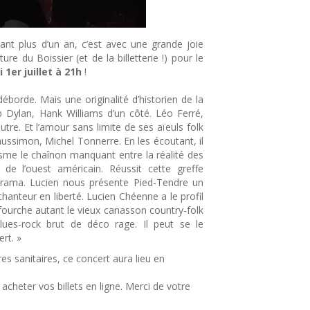
t plus d’un an, c’est avec une grande joie
e du Boissier (et de la billetterie !) pour le
i 1er juillet à 21h
!
 déborde. Mais une originalité d’historien de la
 Dylan, Hank Williams d’un côté. Léo Ferré,
utre. Et l’amour sans limite de ses aïeuls folk
aussimon, Michel Tonnerre. En les écoutant, il
sme le chaînon manquant entre la réalité des
e l’ouest américain. Réussit cette greffe
orama. Lucien nous présente Pied-Tendre un
chanteur en liberté. Lucien Chéenne a le profil
nfourche autant le vieux canasson country-folk
ues-rock brut de déco rage. Il peut se le
rt. »
es sanitaires, ce concert aura lieu en
cheter vos billets en ligne. Merci de votre