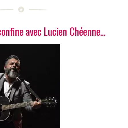
confine avec Lucien Chéenne…