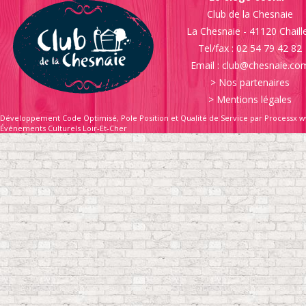
Club de la Chesnaie
La Chesnaie - 41120 Chaill
Tel/fax : 02 54 79 42 82
Email :
club@chesnaie.co
>
Nos partenaires
>
Mentions légales
Développement Code Optimisé, Pole Position et Qualité de Service par Processx w
Événements Culturels Loir-Et-Cher