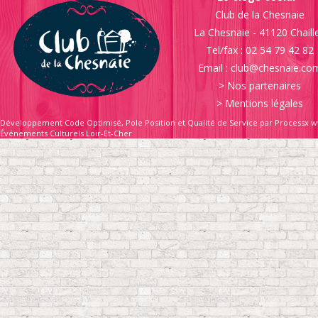
Club de la Chesnaie
La Chesnaie - 41120 Chaill
Tel/fax : 02 54 79 42 82
Email :
club@chesnaie.co
>
Nos partenaires
>
Mentions légales
Développement Code Optimisé, Pole Position et Qualité de Service par Processx w
Événements Culturels Loir-Et-Cher