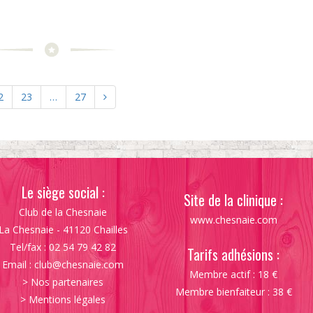
2
23
…
27
Le siège social :
Site de la clinique :
Club de la Chesnaie
www.chesnaie.com
La Chesnaie - 41120 Chailles
Tel/fax : 02 54 79 42 82
Tarifs adhésions :
Email :
club@chesnaie.com
Membre actif : 18 €
>
Nos partenaires
Membre bienfaiteur : 38 €
>
Mentions légales