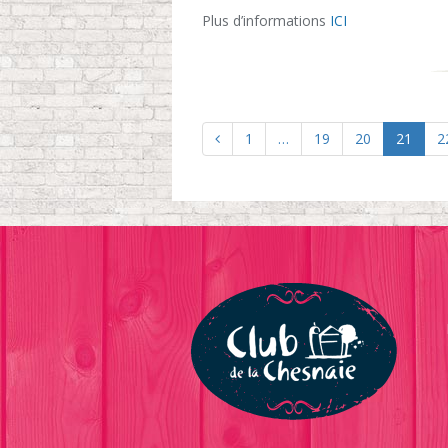
Plus d’informations
ICI
1
…
19
20
21
2