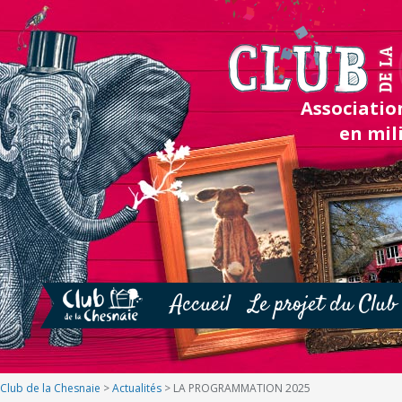
Association
en mil
Accueil
Le projet du Club
Club de la Chesnaie
>
Actualités
>
LA PROGRAMMATION 2025