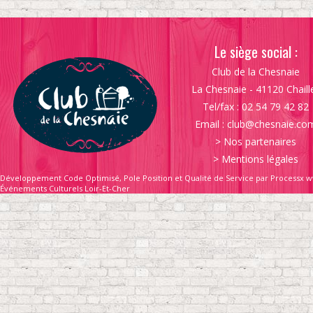
Le siège social :
Club de la Chesnaie
La Chesnaie - 41120 Chaill
Tel/fax : 02 54 79 42 82
Email :
club@chesnaie.co
>
Nos partenaires
>
Mentions légales
Développement Code Optimisé, Pole Position et Qualité de Service par Processx w
Événements Culturels Loir-Et-Cher