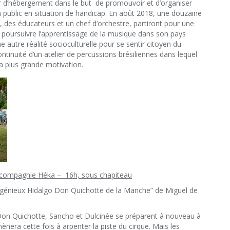
er d’hébergement dans le but de promouvoir et d’organiser
n public en situation de handicap. En août 2018, une douzaine
 des éducateurs et un chef d’orchestre, partiront pour une
 poursuivre l’apprentissage de la musique dans son pays
ne autre réalité socioculturelle pour se sentir citoyen du
ontinuité d’un atelier de percussions brésiliennes dans lequel
 la plus grande motivation.
a compagnie Héka – 16h, sous chapiteau
ngénieux Hidalgo Don Quichotte de la Manche” de Miguel de
Don Quichotte, Sancho et Dulcinée se préparent à nouveau à
mènera cette fois à arpenter la piste du cirque. Mais les