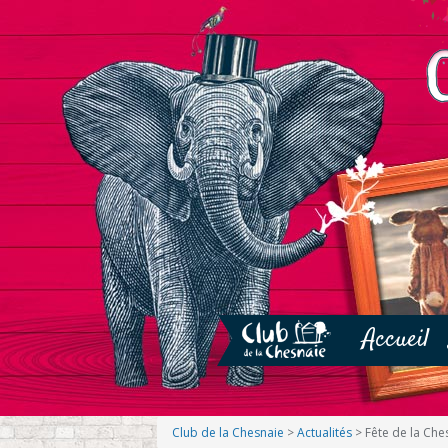
Accueil
Club de la Chesnaie
>
Actualités
>
Fête de la Che