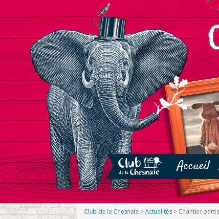
Accueil
Club de la Chesnaie
>
Actualités
>
Chantier partic